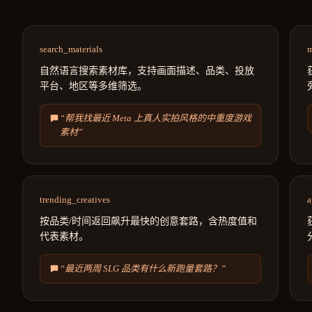
search_materials
m
自然语言搜索素材库，支持画面描述、品类、投放
平台、地区等多维筛选。
“帮我找最近 Meta 上真人实拍风格的中重度游戏
素材”
trending_creatives
a
按品类/时间返回飙升最快的创意套路，含热度值和
代表素材。
“最近两周 SLG 品类有什么新跑量套路？”