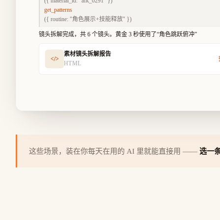
({ material_id: "afk_0291" })
get_patterns
({ routine: "角色展示+技能释放" })
镜头拆解完成，共 6 个镜头。黄金 3 秒使用了“角色跳跃俯冲”
素材镜头拆解报告
</>
HTML
这些场景，装在你每天在用的 AI 里就能直接用 ——
选一