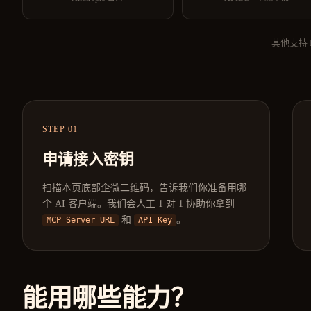
其他支持 M
STEP 01
申请接入密钥
扫描本页底部企微二维码，告诉我们你准备用哪
个 AI 客户端。我们会人工 1 对 1 协助你拿到
和
。
MCP Server URL
API Key
能用哪些能力？